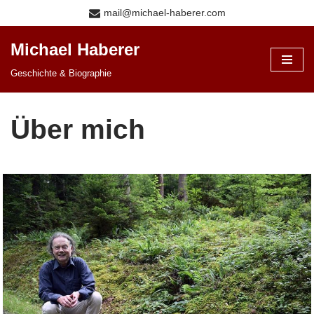
mail@michael-haberer.com
Zum
Michael Haberer
Inhalt
Geschichte & Biographie
springen
Über mich