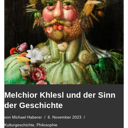
Melchior Khlesl und der Sinn
der Geschichte
von
Michael Haberer
6. November 2023
Kulturgeschichte
,
Philosophie