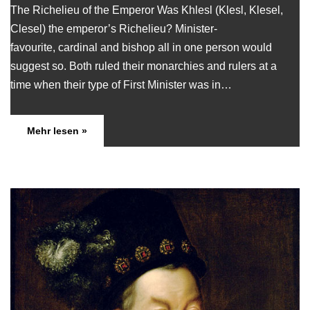
The Richelieu of the Emperor Was Khlesl (Klesl, Klesel,
Clesel) the emperor’s Richelieu? Minister-
favourite, cardinal and bishop all in one person would
suggest so. Both ruled their monarchies and rulers at a
time when their type of First Minister was in…
Mehr lesen »