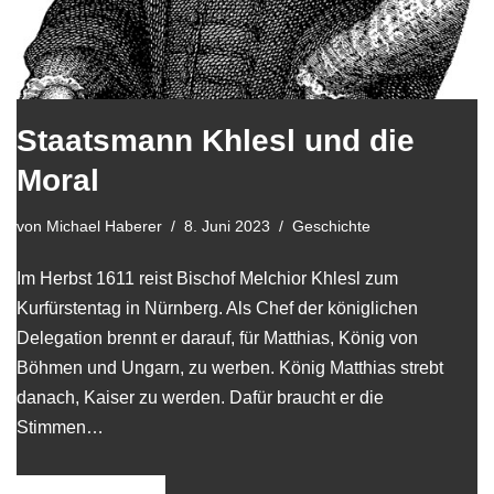
Staatsmann Khlesl und die
Moral
von
Michael Haberer
8. Juni 2023
Geschichte
Im Herbst 1611 reist Bischof Melchior Khlesl zum
Kurfürstentag in Nürnberg. Als Chef der königlichen
Delegation brennt er darauf, für Matthias, König von
Böhmen und Ungarn, zu werben. König Matthias strebt
danach, Kaiser zu werden. Dafür braucht er die
Stimmen…